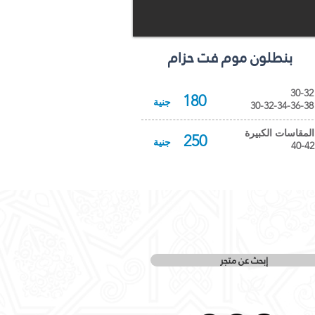
Number of properties found:
0
بنطلون موم فت حزام
30-32
180
جنية
30-32-34-36-38
المقاسات الكبيرة
250
جنية
40-42
إبحث عن متجر