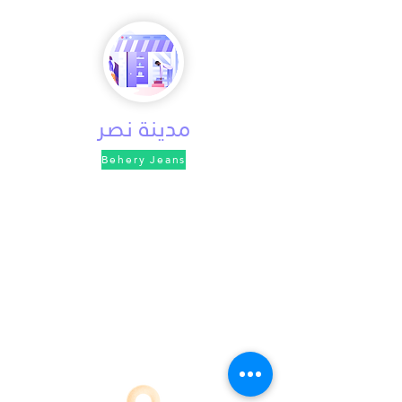
Behery jeans
مدينة نصر
Behery Jeans
العنوان / 13 شارع عباس العقاد أفينو مول الدور
الثاني بجوار تاون تيم أمام فرع أديداس
تليفون /
01104437825
مواعيد العمل / من 11ص الي 11م